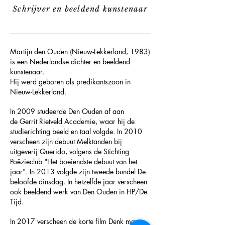
Schrijver en beeldend kunstenaar
Martijn den Ouden (
Nieuw-Lekkerland
,
1983
)
is een
Nederlandse
dichter
en
beeldend
kunstenaar
.
Hij werd geboren als predikantszoon in
Nieuw-Lekkerland.
In 2009 studeerde Den Ouden af aan
de
Gerrit Rietveld Academie
, waar hij de
studierichting beeld en taal volgde. In 2010
verscheen zijn debuut Melktanden bij
uitgeverij
Querido
, volgens de Stichting
Poëzieclub "Het boeiendste debuut van het
jaar". In 2013 volgde zijn tweede bundel De
beloofde dinsdag. In hetzelfde jaar verscheen
ook beeldend werk van Den Ouden in
HP/De
Tijd
.
In 2017 verscheen de korte film Denk maar